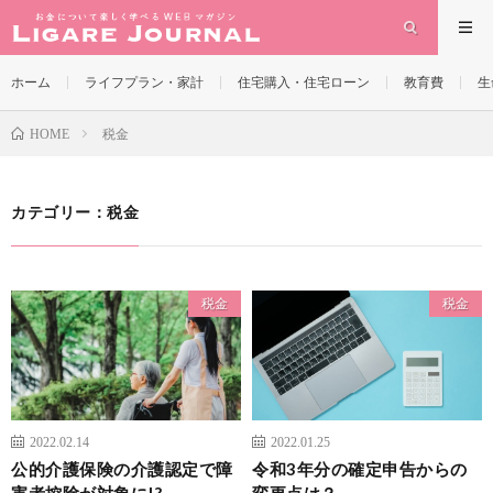
ホーム
ライフプラン・家計
住宅購入・住宅ローン
教育費
生
税金
HOME
カテゴリー：税金
税金
税金
2022.02.14
2022.01.25
公的介護保険の介護認定で障
令和3年分の確定申告からの
害者控除が対象に!?
変更点は？