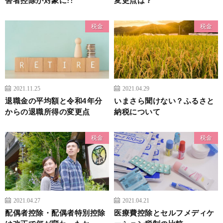
税金
税金
2021.11.25
2021.04.29
退職金の平均額と令和4年分
いまさら聞けない？ふるさと
からの退職所得の変更点
納税について
税金
税金
2021.04.27
2021.04.21
配偶者控除・配偶者特別控除
医療費控除とセルフメディケ