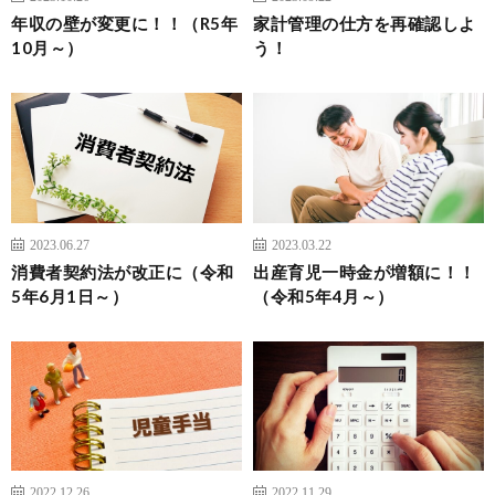
年収の壁が変更に！！（R5年
家計管理の仕方を再確認しよ
10月～）
う！
2023.06.27
2023.03.22
消費者契約法が改正に（令和
出産育児一時金が増額に！！
5年6月1日～）
（令和5年4月～）
2022.12.26
2022.11.29