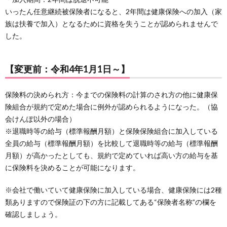
いったん任意継続被保険者になると、2年間は健康保険への加入（家
族は扶養で加入）となるために資格を失うことが認められませんで
した。
【変更前：令和4年1月1日～】
保険料の決められ方：今までの保険料の計算のされ方の他に健康保
険組合が規約で定めた場合に例外が認められるようになった。（協
会けんぽ以外の場合）
※退職時等の給与（標準報酬月額）と保険保険組合に加入している
全員の給与（標準報酬月額）を比較して退職時等の給与（標準報酬
月額）が高かったとしても、規約で定めていれば高い方の給与を基
に保険料を決めることが可能になります。
※会社で働いていて健康保険に加入している場合、健康保険には2種
類ありますので保険証の下の方に記載してある“保険者名称”の欄を
確認しましょう。