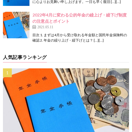
に心よりお見舞い申し上げます。一日も早く復旧 […][…]
2022年4月に変わる公的年金の繰上げ・繰下げ制度
の注意点とポイント
2021.05.11
目次 1. まずは4月から受け取れる年金額と国民年金保険料の
確認 2. 年金の繰り上げ・繰下げとは？ […][…]
人気記事ランキング