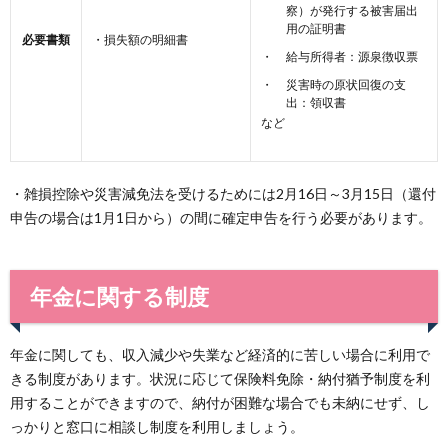
察）が発行する被害届出
用の証明書
必要書類
・損失額の明細書
給与所得者：源泉徴収票
災害時の原状回復の支
出：領収書
など
・雑損控除や災害減免法を受けるためには2月16日～3月15日（還付
申告の場合は1月1日から）の間に確定申告を行う必要があります。
年金に関する制度
年金に関しても、収入減少や失業など経済的に苦しい場合に利用で
きる制度があります。状況に応じて保険料免除・納付猶予制度を利
用することができますので、納付が困難な場合でも未納にせず、し
っかりと窓口に相談し制度を利用しましょう。