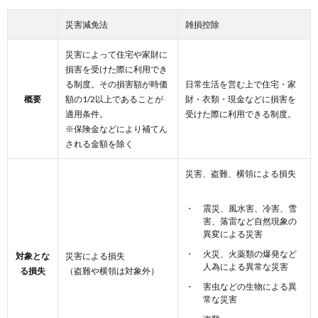
災害減免法
雑損控除
災害によって住宅や家財に
損害を受けた際に利用でき
る制度。その損害額が時価
日常生活を営む上で住宅・家
概要
額の1/2以上であることが
財・衣類・現金などに損害を
適用条件。
受けた際に利用できる制度。
※保険金などにより補てん
される金額を除く
災害、盗難、横領による損失
震災、風水害、冷害、雪
害、落雷など自然現象の
異変による災害
火災、火薬類の爆発など
対象とな
災害による損失
人為による異常な災害
る損失
（盗難や横領は対象外）
害虫などの生物による異
常な災害