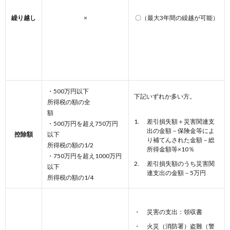
繰り越し
×
〇（最大3年間の繰越が可能）
・500万円以下
下記いずれか多い方。
所得税の額の全
額
差引損失額＋災害関連支
・500万円を超え750万円
出の金額－保険金等によ
控除額
以下
り補てんされた金額－総
所得税の額の1/2
所得金額等×10％
・750万円を超え1000万円
差引損失額のうち災害関
以下
連支出の金額－5万円
所得税の額の1/4
災害の支出：領収書
火災（消防署）盗難（警