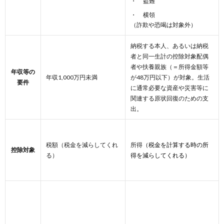
盗難
横領
（詐欺や恐喝は対象外）
納税する本人、あるいは納税
者と同一生計の控除対象配偶
者や扶養親族（＝所得金額等
年収等の
年収1,000万円未満
が48万円以下）が対象。生活
要件
に通常必要な資産や災害等に
関連する原状回復のための支
出。
税額（税金を減らしてくれ
所得
（税金を計算する時の所
控除対象
る）
得を減らしてくれる）