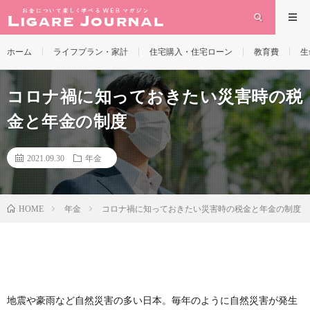
ホーム
ライフプラン・家計
住宅購入・住宅ローン
教育費
生
コロナ禍に知っておきたい災害時の税
金と年金の制度
2021.09.30
年金
年金
コロナ禍に知っておきたい災害時の税金と年金の制度
HOME
地震や豪雨など自然災害の多い日本。毎年のように自然災害が発生