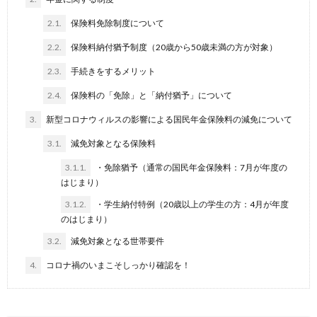
2.1.
保険料免除制度について
2.2.
保険料納付猶予制度（20歳から50歳未満の方が対象）
2.3.
手続きをするメリット
2.4.
保険料の「免除」と「納付猶予」について
3.
新型コロナウィルスの影響による国民年金保険料の減免について
3.1.
減免対象となる保険料
3.1.1.
・免除猶予（通常の国民年金保険料：7月が年度の
はじまり）
3.1.2.
・学生納付特例（20歳以上の学生の方：4月が年度
のはじまり）
3.2.
減免対象となる世帯要件
4.
コロナ禍のいまこそしっかり確認を！