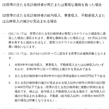
(1)世帯の主たる生計維持者が死亡または重篤な傷病を負った場合
(2)世帯の主たる生計維持者の給与収入、事業収入、不動産収入また
は山林収入の減少が見込まれる場合
(1)については、世帯の主たる生計維持者が新型コロナウイルス感染症に感
染した場合に適応されます。重篤な傷病を負った場合とは、1か月以上の治
療を有すると認められるなど、新型コロナウイルス感染症の病状が著しく
重い場合になります。
(2)については、次の1から3のすべてに該当する世帯のみ減免対象となりま
す。
令和3年中の給与収入、事業収入、不動産収入または山林収入のいず
れかが、令和2年中に比べて3割以上減少する見込みである
主たる生計維持者の令和2年中の合計所得金額が1,000万円以下である
主たる生計維持者の減少が見込まれる収入以外の前年の所得の合計額
が400万円以下である（世帯の主たる生計維持者に複数の所得がある
場合です。例えば、給与収入と不動産収入がある場合で、給与収入の
減少が見込まれる場合は、不動産（給与収入以外）の所得が400万円
超の場合は対象となりません）。